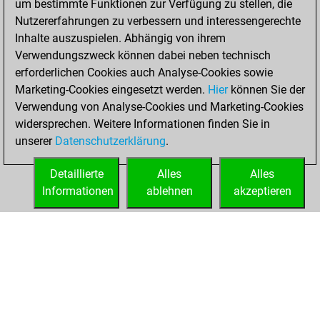
um bestimmte Funktionen zur Verfügung zu stellen, die
You played 6
Nutzererfahrungen zu verbessern und interessengerechte
blitz games
Play
Inhalte auszuspielen. Abhängig von ihrem
You scored +0
Verwendungszweck können dabei neben technisch
=0 -6 in blitz
erforderlichen Cookies auch Analyse-Cookies sowie
Marketing-Cookies eingesetzt werden.
Hier
können Sie der
Montag, Oktober
Verwendung von Analyse-Cookies und Marketing-Cookies
23, 2023
widersprechen. Weitere Informationen finden Sie in
unserer
Datenschutzerklärung
.
You created
your Fritz account
Detaillierte
Alles
Alles
Fritz
Informationen
ablehnen
akzeptieren