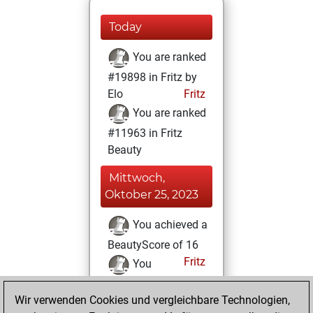
Today
You are ranked
#19898 in Fritz by
Elo
Fritz
You are ranked
#11963 in Fritz
Beauty
Mittwoch,
Oktober 25, 2023
You achieved a
BeautyScore of 16
Fritz
You
achieved a new Elo
Wir verwenden Cookies und vergleichbare Technologien,
of 1566