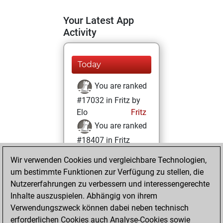
Your Latest App
Activity
Today
You are ranked
#17032 in Fritz by
Elo
Fritz
You are ranked
#18407 in Fritz
Beauty
Wir verwenden Cookies und vergleichbare Technologien,
um bestimmte Funktionen zur Verfügung zu stellen, die
Montag, Januar
Nutzererfahrungen zu verbessern und interessengerechte
18, 2021
Inhalte auszuspielen. Abhängig von ihrem
You achieved a
Verwendungszweck können dabei neben technisch
erforderlichen Cookies auch Analyse-Cookies sowie
BeautyScore of 4