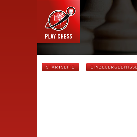
STARTSEITE
EINZELERGEBNISS