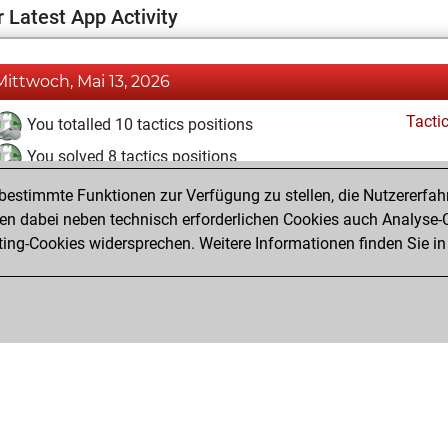
 Latest App Activity
Mittwoch, Mai 13, 2026
Tacti
You totalled 10 tactics positions
You solved 8 tactics positions
You achieved an Elo of 1690 in tactics positions
estimmte Funktionen zur Verfügung zu stellen, die Nutzererfah
 dabei neben technisch erforderlichen Cookies auch Analyse-C
ng-Cookies widersprechen. Weitere Informationen finden Sie in