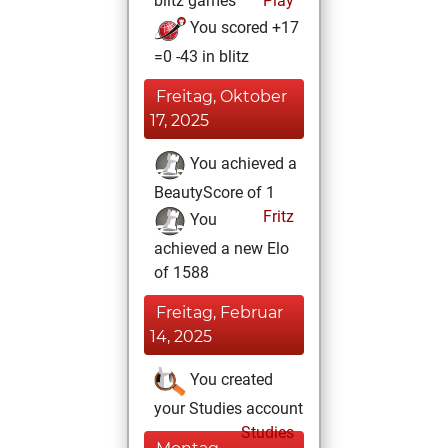
blitz games
Play
You scored +17
=0 -43 in blitz
Freitag, Oktober
17, 2025
You achieved a
BeautyScore of 1
Fritz
You
achieved a new Elo
of 1588
Freitag, Februar
14, 2025
You created
your Studies account
Studies