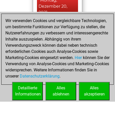
Montag,
Dezember 20,
2021
Wir verwenden Cookies und vergleichbare Technologien,
You created
um bestimmte Funktionen zur Verfügung zu stellen, die
your Fritz account
Nutzererfahrungen zu verbessern und interessengerechte
Fritz
Inhalte auszuspielen. Abhängig von ihrem
Montag,
Verwendungszweck können dabei neben technisch
Dezember 24,
erforderlichen Cookies auch Analyse-Cookies sowie
2018
Marketing-Cookies eingesetzt werden.
Hier
können Sie der
Verwendung von Analyse-Cookies und Marketing-Cookies
You played 16
widersprechen. Weitere Informationen finden Sie in
slow games
Play
unserer
Datenschutzerklärung
.
You scored +4
=1 -11 in slow games
Detaillierte
Alles
Alles
Informationen
ablehnen
akzeptieren