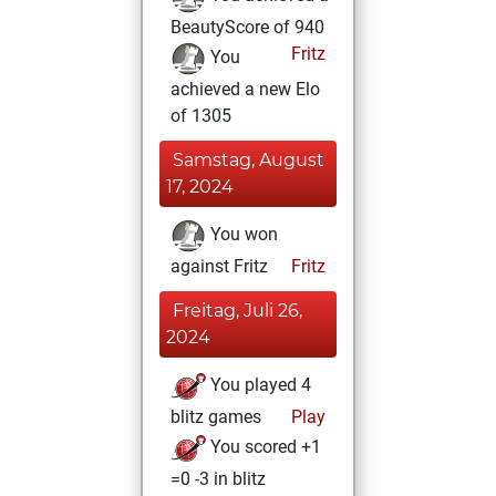
BeautyScore of 940
Fritz
You
achieved a new Elo
of 1305
Samstag, August
17, 2024
You won
against Fritz
Fritz
Freitag, Juli 26,
2024
You played 4
blitz games
Play
You scored +1
=0 -3 in blitz