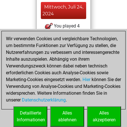
Mittwoch, Juli 24,
2024
You played 4
slow games
Play
Wir verwenden Cookies und vergleichbare Technologien,
You scored +0
um bestimmte Funktionen zur Verfügung zu stellen, die
=0 -4 in slow games
Nutzererfahrungen zu verbessern und interessengerechte
Inhalte auszuspielen. Abhängig von ihrem
Dienstag, Juli 23,
Verwendungszweck können dabei neben technisch
2024
erforderlichen Cookies auch Analyse-Cookies sowie
Marketing-Cookies eingesetzt werden.
Hier
können Sie der
You created
Verwendung von Analyse-Cookies und Marketing-Cookies
your Fritz account
widersprechen. Weitere Informationen finden Sie in
Fritz
You
unserer
Datenschutzerklärung
.
created your Studies
account
Studies
Detaillierte
Alles
Alles
Informationen
ablehnen
akzeptieren