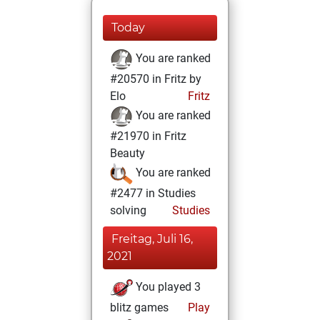
Today
You are ranked
#20570 in Fritz by
Elo
Fritz
You are ranked
#21970 in Fritz
Beauty
You are ranked
#2477 in Studies
solving
Studies
Freitag, Juli 16,
2021
You played 3
blitz games
Play