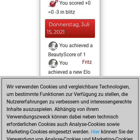
You scored +0
=0 -3 in blitz
Donnerstag, Juli
15, 2021
You achieved a
BeautyScore of 1
Fritz
You
achieved a new Elo
of 1557
Wir verwenden Cookies und vergleichbare Technologien,
Mittwoch, Juni 9,
um bestimmte Funktionen zur Verfügung zu stellen, die
2021
Nutzererfahrungen zu verbessern und interessengerechte
Inhalte auszuspielen. Abhängig von ihrem
You created
Verwendungszweck können dabei neben technisch
your Studies account
erforderlichen Cookies auch Analyse-Cookies sowie
Studies
Marketing-Cookies eingesetzt werden.
Hier
können Sie der
Freitag,
Verwendung von Analyse-Cookies und Marketing-Cookies