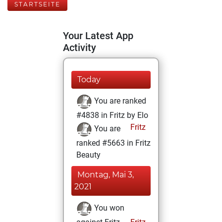
STARTSEITE
Your Latest App
Activity
Today
You are ranked
#4838 in Fritz by Elo
Fritz
You are
ranked #5663 in Fritz
Beauty
Montag, Mai 3,
2021
You won