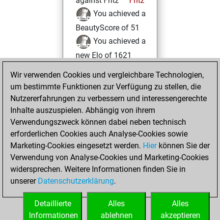
against Fritz
Fritz
You achieved a
BeautyScore of 51
You achieved a
new Elo of 1621
Wir verwenden Cookies und vergleichbare Technologien,
Freitag,
um bestimmte Funktionen zur Verfügung zu stellen, die
Dezember 11, 2020
Nutzererfahrungen zu verbessern und interessengerechte
You created
Inhalte auszuspielen. Abhängig von ihrem
Verwendungszweck können dabei neben technisch
your Fritz account
erforderlichen Cookies auch Analyse-Cookies sowie
Fritz
Sonntag,
Marketing-Cookies eingesetzt werden.
Hier
können Sie der
November 15,
Verwendung von Analyse-Cookies und Marketing-Cookies
2020
widersprechen. Weitere Informationen finden Sie in
unserer
Datenschutzerklärung
.
You learned 1
positions
MyMoves
Detaillierte
Alles
Alles
Informationen
ablehnen
akzeptieren