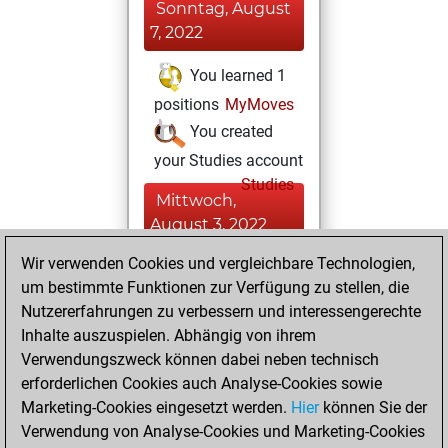
Sonntag, August
7, 2022
You learned 1
positions
MyMoves
You created
your Studies account
Studies
Mittwoch,
August 3, 2022
Wir verwenden Cookies und vergleichbare Technologien,
You achieved a
um bestimmte Funktionen zur Verfügung zu stellen, die
BeautyScore of 2
Nutzererfahrungen zu verbessern und interessengerechte
Fritz
You
Inhalte auszuspielen. Abhängig von ihrem
achieved a new Elo
Verwendungszweck können dabei neben technisch
of 1589
erforderlichen Cookies auch Analyse-Cookies sowie
Marketing-Cookies eingesetzt werden.
Hier
können Sie der
Sonntag, Februar
Verwendung von Analyse-Cookies und Marketing-Cookies
13, 2022