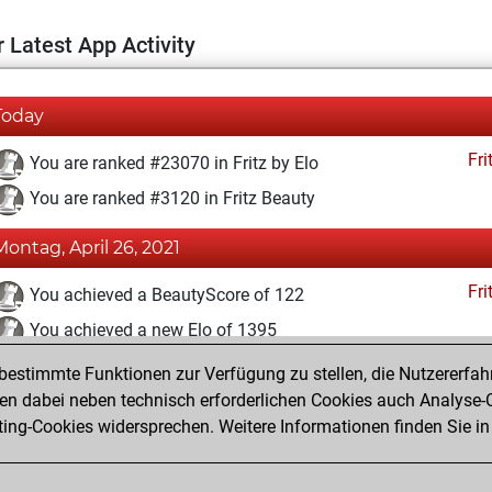
 Latest App Activity
Today
Fri
You are ranked #23070 in Fritz by Elo
You are ranked #3120 in Fritz Beauty
Montag, April 26, 2021
Fri
You achieved a BeautyScore of 122
You achieved a new Elo of 1395
estimmte Funktionen zur Verfügung zu stellen, die Nutzererfah
Sonntag, April 25, 2021
 dabei neben technisch erforderlichen Cookies auch Analyse-C
Fri
ng-Cookies widersprechen. Weitere Informationen finden Sie in
You created your Fritz account