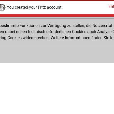
Fri
You created your Fritz account
Sonntag, März 10, 2019
estimmte Funktionen zur Verfügung zu stellen, die Nutzererfah
Pl
You played 1 slow games
 dabei neben technisch erforderlichen Cookies auch Analyse-C
ng-Cookies widersprechen. Weitere Informationen finden Sie in
You scored +0 =0 -1 in slow games
Privacy Policy
Veranstaltungskalender
Emb