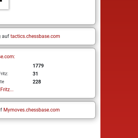
g auf
tactics.chessbase.com
se.com:
1779
31
ritz:
228
te
ritz...
uf
Mymoves.chessbase.com