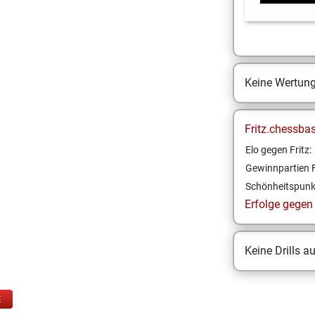
Keine Wertun
Fritz.chessba
Elo gegen Fritz:
Gewinnpartien F
Schönheitspunk
Erfolge gegen F
Keine Drills a
E