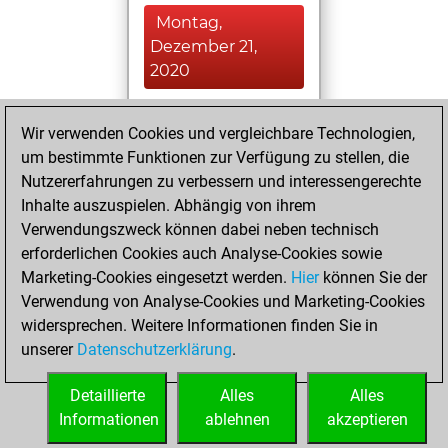
Montag,
Dezember 21,
2020
You achieved a
Wir verwenden Cookies und vergleichbare Technologien,
BeautyScore of 10
um bestimmte Funktionen zur Verfügung zu stellen, die
Fritz
You
Nutzererfahrungen zu verbessern und interessengerechte
achieved a new Elo
Inhalte auszuspielen. Abhängig von ihrem
of 1585
Verwendungszweck können dabei neben technisch
erforderlichen Cookies auch Analyse-Cookies sowie
Donnerstag,
Marketing-Cookies eingesetzt werden.
Hier
können Sie der
Dezember 17,
Verwendung von Analyse-Cookies und Marketing-Cookies
2020
widersprechen. Weitere Informationen finden Sie in
unserer
Datenschutzerklärung
.
You created
your Fritz account
Detaillierte
Alles
Alles
Fritz
Informationen
ablehnen
akzeptieren