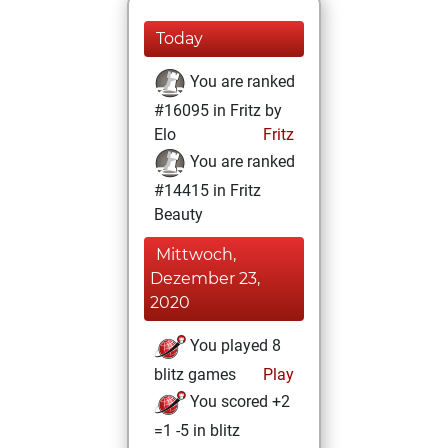
Today
You are ranked
#16095 in Fritz by
Elo
Fritz
You are ranked
#14415 in Fritz
Beauty
Mittwoch,
Dezember 23,
2020
You played 8
blitz games
Play
You scored +2
=1 -5 in blitz