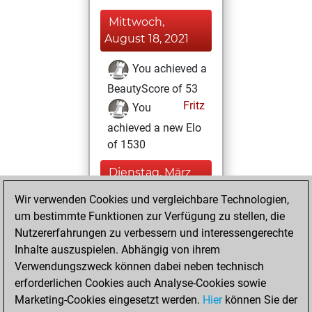
Mittwoch,
August 18, 2021
You achieved a
BeautyScore of 53
Fritz
You
achieved a new Elo
of 1530
Dienstag, März
23, 2021
Wir verwenden Cookies und vergleichbare Technologien,
um bestimmte Funktionen zur Verfügung zu stellen, die
You played 10
Nutzererfahrungen zu verbessern und interessengerechte
slow games
Play
Inhalte auszuspielen. Abhängig von ihrem
You scored +2
Verwendungszweck können dabei neben technisch
=0 -8 in slow games
erforderlichen Cookies auch Analyse-Cookies sowie
Marketing-Cookies eingesetzt werden.
Hier
können Sie der
Sonntag,