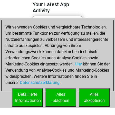
Your Latest App
Activity
Wir verwenden Cookies und vergleichbare Technologien,
Dienstag, April 21,
um bestimmte Funktionen zur Verfügung zu stellen, die
2026
Nutzererfahrungen zu verbessern und interessengerechte
You totalled 25
Inhalte auszuspielen. Abhängig von ihrem
Verwendungszweck können dabei neben technisch
tactics positions
erforderlichen Cookies auch Analyse-Cookies sowie
Tactics
You
Marketing-Cookies eingesetzt werden.
Hier
können Sie der
solved 20 tactics
Verwendung von Analyse-Cookies und Marketing-Cookies
positions
widersprechen. Weitere Informationen finden Sie in
You achieved
unserer
Datenschutzerklärung
.
an Elo of 1786 in
tactics positions
Detaillierte
Alles
Alles
Informationen
ablehnen
akzeptieren