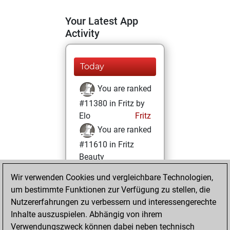
Your Latest App
Activity
Today
You are ranked
#11380 in Fritz by
Elo
Fritz
You are ranked
#11610 in Fritz
Beauty
Wir verwenden Cookies und vergleichbare Technologien,
Dienstag,
um bestimmte Funktionen zur Verfügung zu stellen, die
Dezember 13,
Nutzererfahrungen zu verbessern und interessengerechte
2022
Inhalte auszuspielen. Abhängig von ihrem
You achieved a
Verwendungszweck können dabei neben technisch