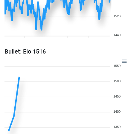
1520
1440
Bullet: Elo 1516
1550
1500
1450
1400
1350