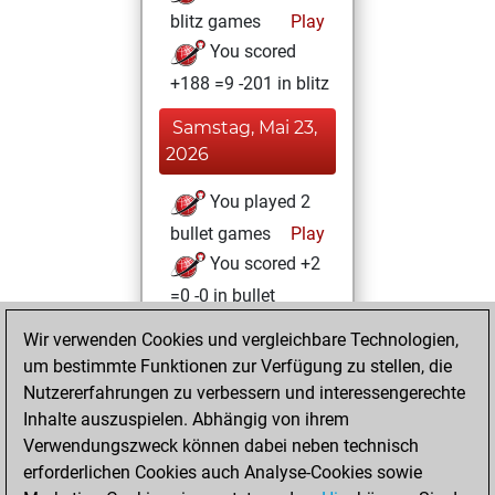
blitz games
Play
You scored
+188 =9 -201 in blitz
Samstag, Mai 23,
2026
You played 2
bullet games
Play
You scored +2
=0 -0 in bullet
Wir verwenden Cookies und vergleichbare Technologien,
Samstag, Mai 9,
um bestimmte Funktionen zur Verfügung zu stellen, die
2026
Nutzererfahrungen zu verbessern und interessengerechte
You totalled 45
Inhalte auszuspielen. Abhängig von ihrem
Verwendungszweck können dabei neben technisch
tactics positions
erforderlichen Cookies auch Analyse-Cookies sowie
Tactics
You