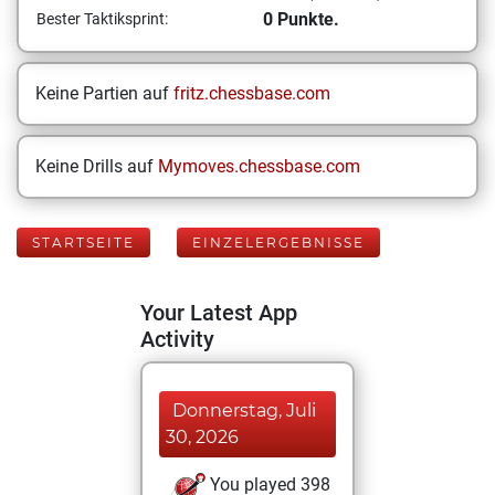
0 Punkte.
Bester Taktiksprint:
Keine Partien auf
fritz.chessbase.com
Keine Drills auf
Mymoves.chessbase.com
STARTSEITE
EINZELERGEBNISSE
Your Latest App
Activity
Donnerstag, Juli
30, 2026
You played 398