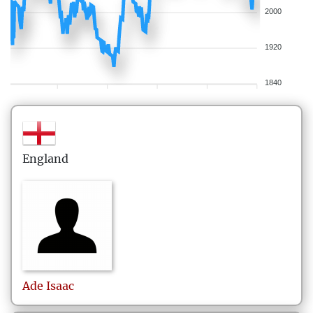
2000
1920
1840
England
Ade
Isaac