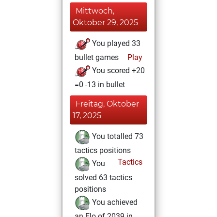
Mittwoch,
Oktober 29, 2025
You played 33
bullet games
Play
You scored +20
=0 -13 in bullet
Freitag, Oktober
17, 2025
You totalled 73
tactics positions
Tactics
You
solved 63 tactics
positions
You achieved
an Elo of 2039 in