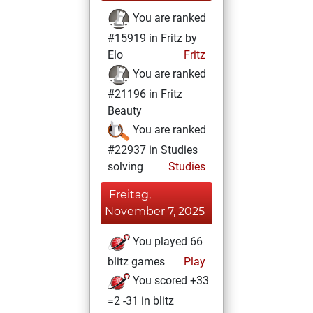
You are ranked
#15919 in Fritz by
Elo
Fritz
You are ranked
#21196 in Fritz
Beauty
You are ranked
#22937 in Studies
solving
Studies
Freitag,
November 7, 2025
You played 66
blitz games
Play
You scored +33
=2 -31 in blitz