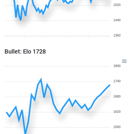
1520
1440
1360
Bullet: Elo 1728
1800
1740
1680
1620
1560