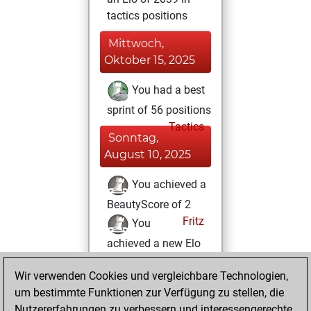
tactics positions
Mittwoch,
Oktober 15, 2025
You had a best
sprint of 56 positions
Tactics
Sonntag,
August 10, 2025
You achieved a
BeautyScore of 2
Fritz
You
achieved a new Elo
of 1586
Wir verwenden Cookies und vergleichbare Technologien,
Samstag, Juni 24,
um bestimmte Funktionen zur Verfügung zu stellen, die
2023
Nutzererfahrungen zu verbessern und interessengerechte