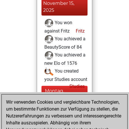
November 15,
2025
You won
against Fritz
Fritz
You achieved a
BeautyScore of 84
You achieved a
new Elo of 1576
You created
your Studies account
Studies
Montag,
August 4, 2025
Wir verwenden Cookies und vergleichbare Technologien,
um bestimmte Funktionen zur Verfügung zu stellen, die
You played 51
Nutzererfahrungen zu verbessern und interessengerechte
bullet games
Play
Inhalte auszuspielen. Abhängig von ihrem
You scored +23