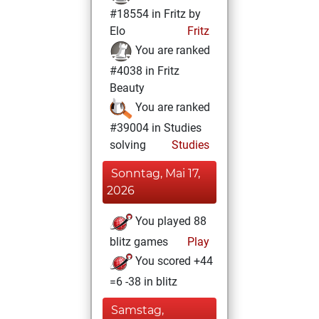
#18554 in Fritz by
Elo
Fritz
You are ranked
#4038 in Fritz
Beauty
You are ranked
#39004 in Studies
solving
Studies
Sonntag, Mai 17,
2026
You played 88
blitz games
Play
You scored +44
=6 -38 in blitz
Samstag,