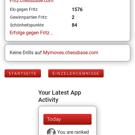
Fritz.chessbase.com:
1576
Elo gegen Fritz:
2
Gewinnpartien Fritz:
84
Schönheitspunkte
Erfolge gegen Fritz...
Keine Drills auf
Mymoves.chessbase.com
STARTSEITE
EINZELERGEBNISSE
Your Latest App
Activity
Today
You are ranked