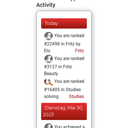
Activity
Today
You are ranked
#22498 in Fritz by
Elo
Fritz
You are ranked
#3127 in Fritz
Beauty
You are ranked
#16405 in Studies
solving
Studies
Dienstag, Mai 30,
2023
You achieved a