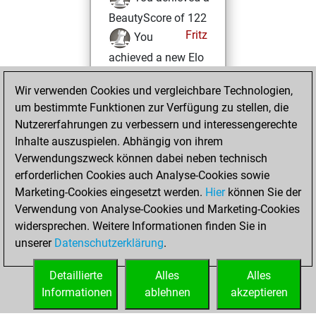
BeautyScore of 122
Fritz
You
achieved a new Elo
of 1487
Wir verwenden Cookies und vergleichbare Technologien,
Sonntag,
um bestimmte Funktionen zur Verfügung zu stellen, die
Oktober 23, 2022
Nutzererfahrungen zu verbessern und interessengerechte
Inhalte auszuspielen. Abhängig von ihrem
You created
Verwendungszweck können dabei neben technisch
your Studies account
erforderlichen Cookies auch Analyse-Cookies sowie
Studies
Marketing-Cookies eingesetzt werden.
Hier
können Sie der
Freitag,
Verwendung von Analyse-Cookies und Marketing-Cookies
Oktober 21, 2022
widersprechen. Weitere Informationen finden Sie in
unserer
Datenschutzerklärung
.
You created
your Fritz account
Detaillierte
Alles
Alles
Fritz
Informationen
ablehnen
akzeptieren