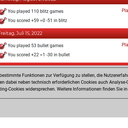
Pl
You played 110 blitz games
You scored +59 =0 -51 in blitz
Freitag, Juli 15, 2022
Pl
You played 53 bullet games
You scored +22 =1 -30 in bullet
Freitag, Juni 25, 2021
estimmte Funktionen zur Verfügung zu stellen, die Nutzererfah
Pl
You played 26 slow games
 dabei neben technisch erforderlichen Cookies auch Analyse-C
ng-Cookies widersprechen. Weitere Informationen finden Sie in
You scored +13 =2 -11 in slow games