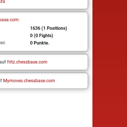
ira
base.com:
1636 (1 Positions)
0 (0 Fights)
0 Punkte.
int:
 auf
fritz.chessbase.com
uf
Mymoves.chessbase.com