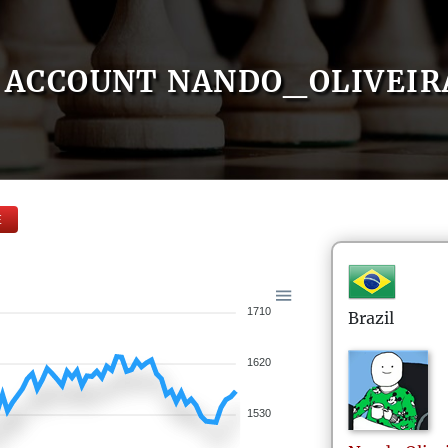
ACCOUNT NANDO_OLIVEIR
E
1710
Brazil
1620
1530