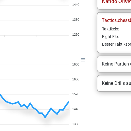
Nando
Olive
1440
Tactics.chess
1350
Taktikelo:
1260
Fight Elo:
Bester Taktikspr
Keine Partien
1680
1600
Keine Drills a
1520
1440
1360