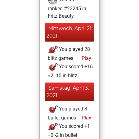
ranked #23245 in
Fritz Beauty
Mittwoch, April 21,
2021
You played 28
blitz games
Play
You scored +16
=2 -10 in blitz
Samstag, April 3,
2021
You played 3
bullet games
Play
You scored +1
=0 -2 in bullet