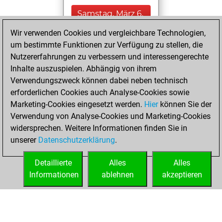
Samstag, März 6,
2021
Wir verwenden Cookies und vergleichbare Technologien,
um bestimmte Funktionen zur Verfügung zu stellen, die
You won
Nutzererfahrungen zu verbessern und interessengerechte
against Fritz
Fritz
Inhalte auszuspielen. Abhängig von ihrem
You achieved a
Verwendungszweck können dabei neben technisch
new Elo of 1625
erforderlichen Cookies auch Analyse-Cookies sowie
Marketing-Cookies eingesetzt werden.
Hier
können Sie der
Sonntag, Januar
Verwendung von Analyse-Cookies und Marketing-Cookies
31, 2021
widersprechen. Weitere Informationen finden Sie in
unserer
Datenschutzerklärung
.
You created
your Fritz account
Detaillierte
Alles
Alles
Fritz
Informationen
ablehnen
akzeptieren