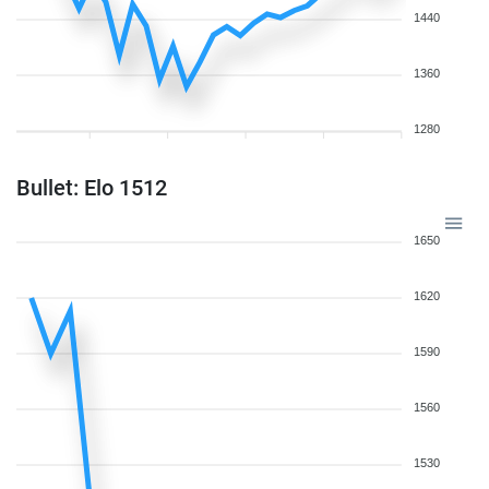
1440
1360
1280
Bullet: Elo 1512
1650
1620
1590
1560
1530