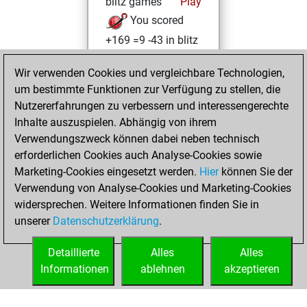
blitz games
Play
You scored
+169 =9 -43 in blitz
Mittwoch, Juni
Wir verwenden Cookies und vergleichbare Technologien,
24, 2026
um bestimmte Funktionen zur Verfügung zu stellen, die
Nutzererfahrungen zu verbessern und interessengerechte
You played 47
Inhalte auszuspielen. Abhängig von ihrem
bullet games
Play
Verwendungszweck können dabei neben technisch
You scored +25
erforderlichen Cookies auch Analyse-Cookies sowie
Marketing-Cookies eingesetzt werden.
=2 -20 in bullet
Hier
können Sie der
Verwendung von Analyse-Cookies und Marketing-Cookies
You played 40
widersprechen. Weitere Informationen finden Sie in
slow games
unserer
Datenschutzerklärung
.
You scored +32
=1 -7 in slow games
Detaillierte
Alles
Alles
Informationen
ablehnen
akzeptieren