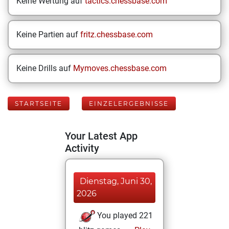
Keine Wertung auf
tactics.chessbase.com
Keine Partien auf
fritz.chessbase.com
Keine Drills auf
Mymoves.chessbase.com
STARTSEITE
EINZELERGEBNISSE
Your Latest App
Activity
Dienstag, Juni 30,
2026
You played 221