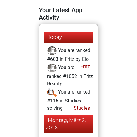
Your Latest App
Activity
Today
You are ranked
#603 in Fritz by Elo
Fritz
You are
ranked #1852 in Fritz
Beauty
You are ranked
#116 in Studies
solving
Studies
Montag, März 2,
2026