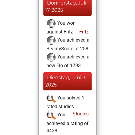
Donnerstag, Juli
17, 2025
You won
against Fritz
Fritz
You achieved a
BeautyScore of 258
You achieved a
new Elo of 1793
Dienstag, Juni 3,
2025
You solved 1
rated studies
Studies
You
achieved a rating of
4428