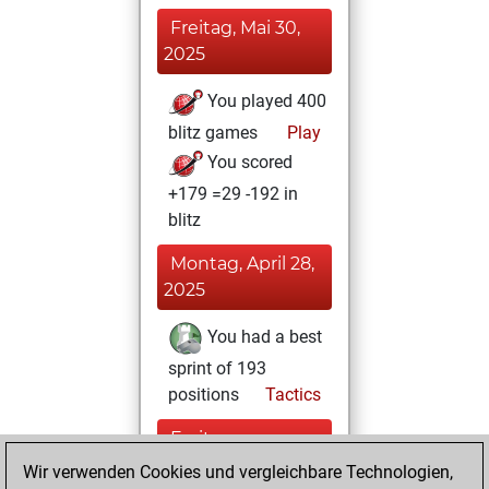
Freitag, Mai 30,
2025
You played 400
blitz games
Play
You scored
+179 =29 -192 in
blitz
Montag, April 28,
2025
You had a best
sprint of 193
positions
Tactics
Freitag,
September 27,
Wir verwenden Cookies und vergleichbare Technologien,