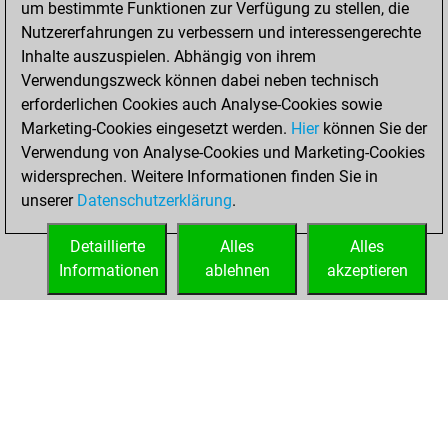
2024
um bestimmte Funktionen zur Verfügung zu stellen, die
Nutzererfahrungen zu verbessern und interessengerechte
You created
Inhalte auszuspielen. Abhängig von ihrem
your Fritz account
Verwendungszweck können dabei neben technisch
Fritz
erforderlichen Cookies auch Analyse-Cookies sowie
Freitag,
Marketing-Cookies eingesetzt werden.
Hier
können Sie der
September 20,
Verwendung von Analyse-Cookies und Marketing-Cookies
2024
widersprechen. Weitere Informationen finden Sie in
unserer
Datenschutzerklärung
.
You created
your Studies account
Detaillierte
Alles
Alles
Studies
Informationen
ablehnen
akzeptieren