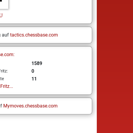
U
g auf
tactics.chessbase.com
se.com:
1589
0
ritz:
11
te
ritz...
uf
Mymoves.chessbase.com