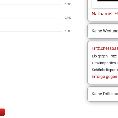
1500
Nathaniel
Y
1440
Keine Wertun
1380
Fritz.chessba
Elo gegen Fritz:
Gewinnpartien F
Schönheitspunk
Erfolge gegen F
Keine Drills a
E