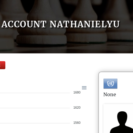
ACCOUNT NATHANIELYU
E
1680
None
1620
1560