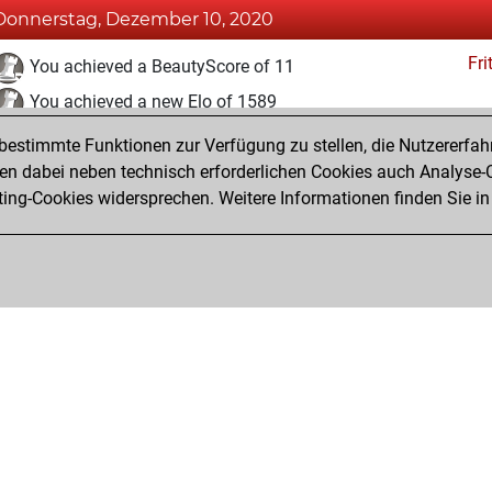
Donnerstag, Dezember 10, 2020
Fri
You achieved a BeautyScore of 11
You achieved a new Elo of 1589
estimmte Funktionen zur Verfügung zu stellen, die Nutzererfah
Samstag, Dezember 5, 2020
 dabei neben technisch erforderlichen Cookies auch Analyse-C
Fri
ng-Cookies widersprechen. Weitere Informationen finden Sie in
You created your Fritz account