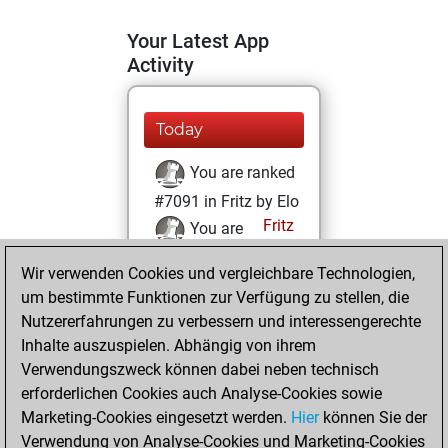
Your Latest App
Activity
Today
You are ranked
#7091 in Fritz by Elo
Fritz
You are
ranked #23183 in
Wir verwenden Cookies und vergleichbare Technologien,
Fritz Beauty
um bestimmte Funktionen zur Verfügung zu stellen, die
Nutzererfahrungen zu verbessern und interessengerechte
Dienstag,
Inhalte auszuspielen. Abhängig von ihrem
Dezember 8, 2020
Verwendungszweck können dabei neben technisch
You won
erforderlichen Cookies auch Analyse-Cookies sowie
Marketing-Cookies eingesetzt werden.
against Fritz
Fritz
Hier
können Sie der
Verwendung von Analyse-Cookies und Marketing-Cookies
You achieved a