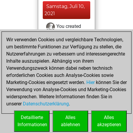
Samstag, Juli 10,
2021
You created
your Fritz account
Wir verwenden Cookies und vergleichbare Technologien,
Fritz
You
um bestimmte Funktionen zur Verfügung zu stellen, die
created your Studies
Nutzererfahrungen zu verbessern und interessengerechte
account
Studies
Inhalte auszuspielen. Abhängig von ihrem
Verwendungszweck können dabei neben technisch
Samstag, März 6,
erforderlichen Cookies auch Analyse-Cookies sowie
2021
Marketing-Cookies eingesetzt werden.
Hier
können Sie der
Verwendung von Analyse-Cookies und Marketing-Cookies
You played 3
widersprechen. Weitere Informationen finden Sie in
slow games
Play
unserer
Datenschutzerklärung
.
You scored +0
=1 -2 in slow games
Detaillierte
Alles
Alles
Informationen
ablehnen
akzeptieren