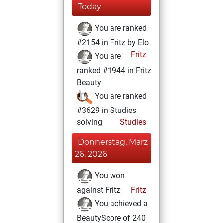
Today
You are ranked
#2154 in Fritz by Elo
Fritz
You are
ranked #1944 in Fritz
Beauty
You are ranked
#3629 in Studies
solving
Studies
Donnerstag, März
26, 2026
You won
against Fritz
Fritz
You achieved a
BeautyScore of 240