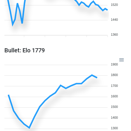
1520
1440
1360
Bullet: Elo 1779
1900
1800
1700
1600
1500
1400
1300