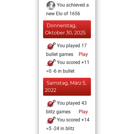
You achieved a
new Elo of 1656
Donnerstag,
Oktober 30, 2025
You played 17
bullet games
Play
You scored +11
=0 -6 in bullet
Samstag, März 5,
2022
You played 43
blitz games
Play
You scored +14
=5 -24 in blitz