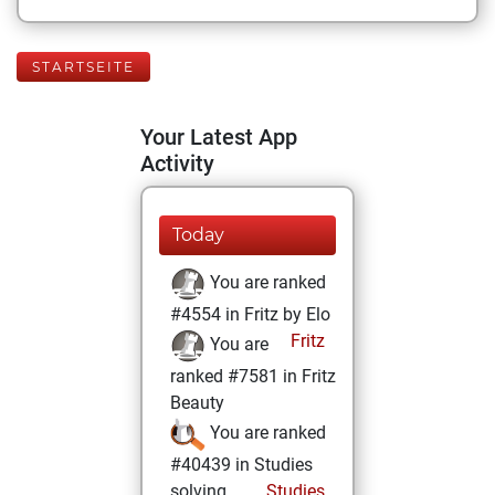
STARTSEITE
Your Latest App
Activity
Today
You are ranked
#4554 in Fritz by Elo
Fritz
You are
ranked #7581 in Fritz
Beauty
You are ranked
#40439 in Studies
solving
Studies