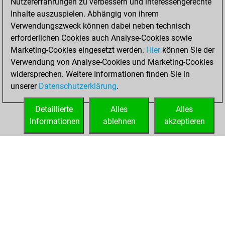
Nutzererfahrungen zu verbessern und interessengerechte
You achieved a
Inhalte auszuspielen. Abhängig von ihrem
BeautyScore of 34
Verwendungszweck können dabei neben technisch
You achieved a
erforderlichen Cookies auch Analyse-Cookies sowie
new Elo of 1623
Marketing-Cookies eingesetzt werden.
Hier
können Sie der
You created
Verwendung von Analyse-Cookies und Marketing-Cookies
widersprechen. Weitere Informationen finden Sie in
your Fritz account
unserer
Datenschutzerklärung
.
You created
your Studies account
Detaillierte
Alles
Alles
Studies
Informationen
ablehnen
akzeptieren