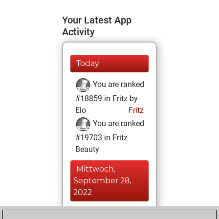
Your Latest App
Activity
Today
You are ranked
#18859 in Fritz by
Elo
Fritz
You are ranked
#19703 in Fritz
Beauty
Mittwoch,
September 28,
2022
You achieved a