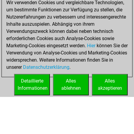
Wir verwenden Cookies und vergleichbare Technologien,
BeautyScore of 3
um bestimmte Funktionen zur Verfügung zu stellen, die
Fritz
You
Nutzererfahrungen zu verbessern und interessengerechte
achieved a new Elo
Inhalte auszuspielen. Abhängig von ihrem
of 1574
Verwendungszweck können dabei neben technisch
erforderlichen Cookies auch Analyse-Cookies sowie
Dienstag,
Marketing-Cookies eingesetzt werden.
Hier
können Sie der
November 30,
Verwendung von Analyse-Cookies und Marketing-Cookies
2021
widersprechen. Weitere Informationen finden Sie in
unserer
Datenschutzerklärung
.
You created
your Fritz account
Detaillierte
Alles
Alles
Fritz
Informationen
ablehnen
akzeptieren