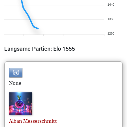
1440
1350
1260
Langsame Partien: Elo 1555
None
Alban
Messerschmitt