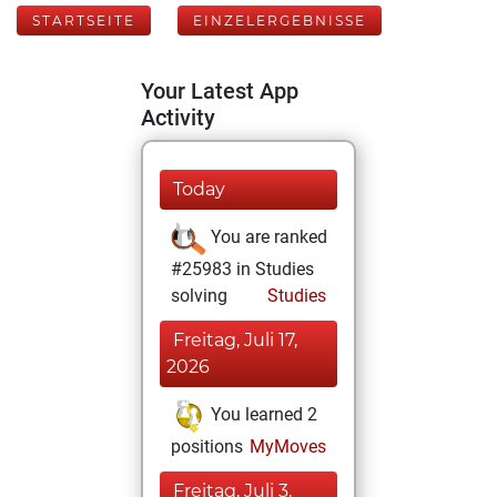
STARTSEITE
EINZELERGEBNISSE
Your Latest App
Activity
Today
You are ranked
#25983 in Studies
solving
Studies
Freitag, Juli 17,
2026
You learned 2
positions
MyMoves
Freitag, Juli 3,