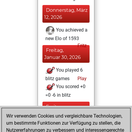
Donnerstag, März
12, 2026
You achieved a
new Elo of 1593
Fritz
Freitag,
Januar 30, 2026
You played 6
blitz games
Play
You scored +0
=0 -6 in blitz
Freitag,
November 17,
Wir verwenden Cookies und vergleichbare Technologien,
2023
um bestimmte Funktionen zur Verfügung zu stellen, die
Nutzererfahrungen zu verbessern und interessengerechte