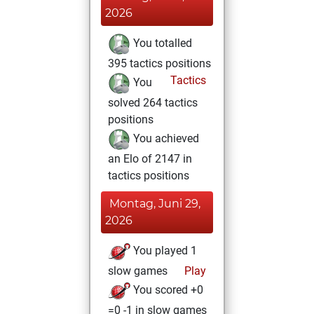
2026
You totalled
395 tactics positions
Tactics
You
solved 264 tactics
positions
You achieved
an Elo of 2147 in
tactics positions
Montag, Juni 29,
2026
You played 1
slow games
Play
You scored +0
=0 -1 in slow games