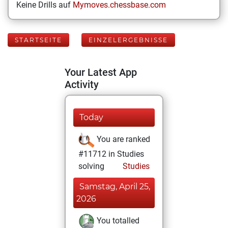
Keine Drills auf
Mymoves.chessbase.com
STARTSEITE
EINZELERGEBNISSE
Your Latest App
Activity
Today
You are ranked
#11712 in Studies
solving
Studies
Samstag, April 25,
2026
You totalled