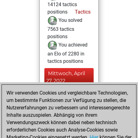
14124 tactics
positions
Tactics
You solved
7563 tactics
positions
You achieved
an Elo of 2280 in
tactics positions
Mittwoch, April
27, 2022
Wir verwenden Cookies und vergleichbare Technologien,
You created
um bestimmte Funktionen zur Verfügung zu stellen, die
your Fritz account
Nutzererfahrungen zu verbessern und interessengerechte
Fritz
You
Inhalte auszuspielen. Abhängig von ihrem
created your Studies
Verwendungszweck können dabei neben technisch
account
Studies
erforderlichen Cookies auch Analyse-Cookies sowie
Marketing-Cookies eingesetzt werden.
Hier
können Sie der