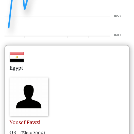
1650
1600
Egypt
Yousef
Fawzi
OK
(Elo = 2004)