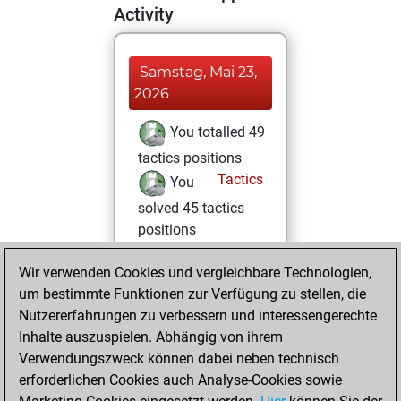
Activity
Samstag, Mai 23,
2026
You totalled 49
tactics positions
Tactics
You
solved 45 tactics
positions
You achieved
Wir verwenden Cookies und vergleichbare Technologien,
an Elo of 1991 in
um bestimmte Funktionen zur Verfügung zu stellen, die
tactics positions
Nutzererfahrungen zu verbessern und interessengerechte
You played 1
Inhalte auszuspielen. Abhängig von ihrem
blitz games
Play
Verwendungszweck können dabei neben technisch
You scored +1
erforderlichen Cookies auch Analyse-Cookies sowie