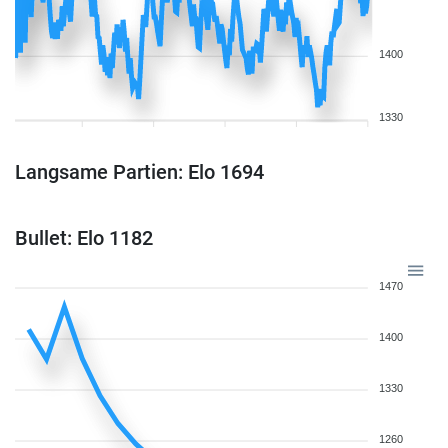
1400
1330
Langsame Partien: Elo 1694
Bullet: Elo 1182
1470
1400
1330
1260