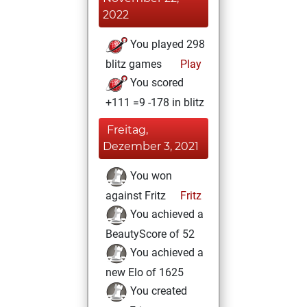
2022
You played 298
blitz games
Play
You scored
+111 =9 -178 in blitz
Freitag,
Dezember 3, 2021
You won
against Fritz
Fritz
You achieved a
BeautyScore of 52
You achieved a
new Elo of 1625
You created