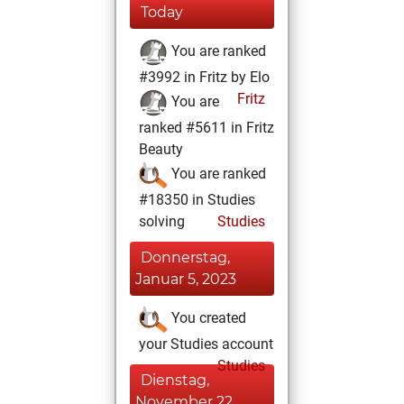
Today
You are ranked
#3992 in Fritz by Elo
Fritz
You are
ranked #5611 in Fritz
Beauty
You are ranked
#18350 in Studies
solving
Studies
Donnerstag,
Januar 5, 2023
You created
your Studies account
Studies
Dienstag,
November 22,