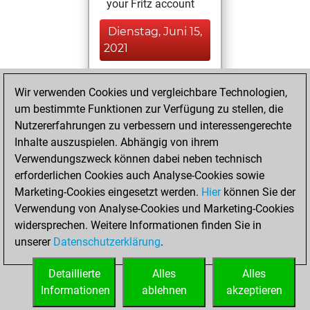
your Fritz account
Dienstag, Juni 15,
2021
You played 92
Wir verwenden Cookies und vergleichbare Technologien,
slow games
Play
um bestimmte Funktionen zur Verfügung zu stellen, die
You scored +38
Nutzererfahrungen zu verbessern und interessengerechte
=1 -53 in slow games
Inhalte auszuspielen. Abhängig von ihrem
Verwendungszweck können dabei neben technisch
Samstag, Februar
erforderlichen Cookies auch Analyse-Cookies sowie
20, 2021
Marketing-Cookies eingesetzt werden.
Hier
können Sie der
Verwendung von Analyse-Cookies und Marketing-Cookies
You played 10
widersprechen. Weitere Informationen finden Sie in
bullet games
Play
unserer
Datenschutzerklärung
.
You scored +1
=0 -9 in bullet
Detaillierte
Alles
Alles
Informationen
ablehnen
akzeptieren