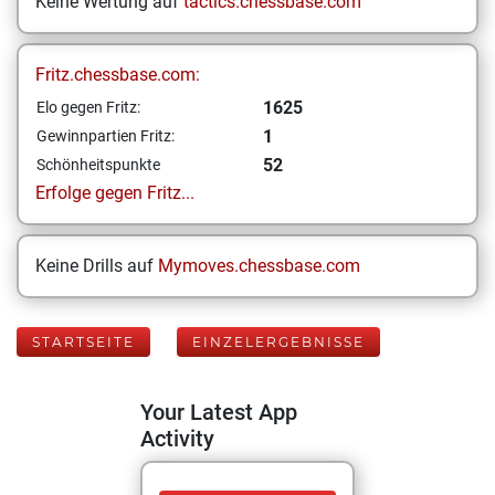
Keine Wertung auf
tactics.chessbase.com
Fritz.chessbase.com:
1625
Elo gegen Fritz:
1
Gewinnpartien Fritz:
52
Schönheitspunkte
Erfolge gegen Fritz...
Keine Drills auf
Mymoves.chessbase.com
STARTSEITE
EINZELERGEBNISSE
Your Latest App
Activity