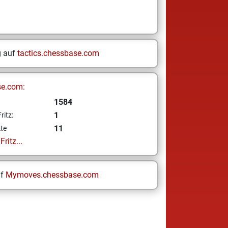
g auf
tactics.chessbase.com
se.com:
1584
1
ritz:
11
te
ritz...
uf
Mymoves.chessbase.com