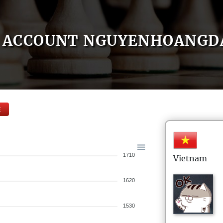
ACCOUNT NGUYENHOANGD
E
1710
Vietnam
1620
1530