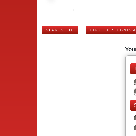
STARTSEITE
EINZELERGEBNISS
Your