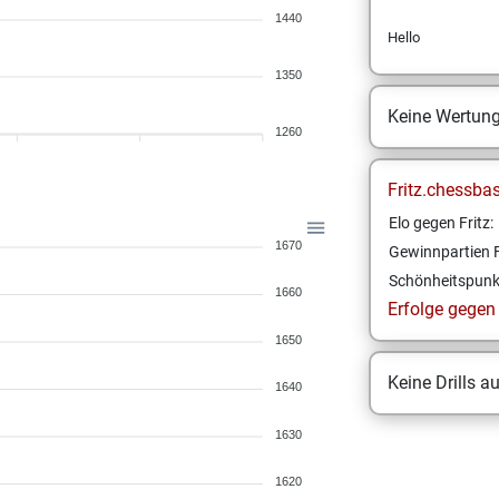
1440
Hello
1350
Keine Wertun
1260
Fritz.chessba
Elo gegen Fritz:
1670
Gewinnpartien F
Schönheitspunk
1660
Erfolge gegen F
1650
Keine Drills a
1640
1630
1620