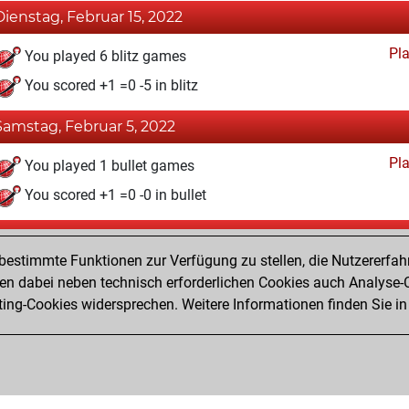
Dienstag, Februar 15, 2022
Pl
You played 6 blitz games
You scored +1 =0 -5 in blitz
Samstag, Februar 5, 2022
Pl
You played 1 bullet games
You scored +1 =0 -0 in bullet
Freitag, Januar 28, 2022
estimmte Funktionen zur Verfügung zu stellen, die Nutzererfah
Fri
You won against Fritz
 dabei neben technisch erforderlichen Cookies auch Analyse-C
ng-Cookies widersprechen. Weitere Informationen finden Sie in
You created your Fritz account