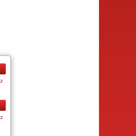
tz
tz