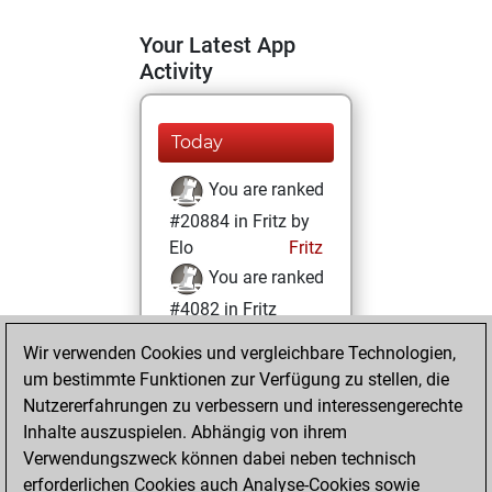
Your Latest App
Activity
Today
You are ranked
#20884 in Fritz by
Elo
Fritz
You are ranked
#4082 in Fritz
Beauty
Wir verwenden Cookies und vergleichbare Technologien,
um bestimmte Funktionen zur Verfügung zu stellen, die
Dienstag,
Nutzererfahrungen zu verbessern und interessengerechte
Februar 2, 2021
Inhalte auszuspielen. Abhängig von ihrem
You achieved a
Verwendungszweck können dabei neben technisch
erforderlichen Cookies auch Analyse-Cookies sowie
BeautyScore of 82