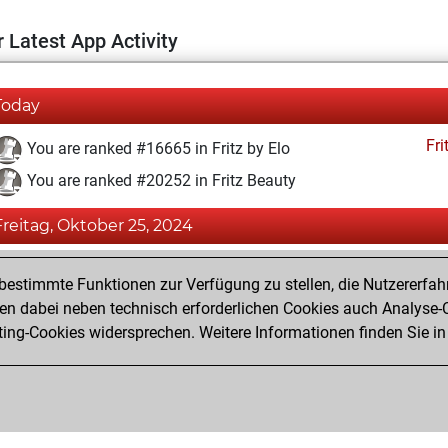
 Latest App Activity
Today
Fri
You are ranked #16665 in Fritz by Elo
You are ranked #20252 in Fritz Beauty
Freitag, Oktober 25, 2024
Fri
You achieved a BeautyScore of 3
estimmte Funktionen zur Verfügung zu stellen, die Nutzererfah
You achieved a new Elo of 1584
 dabei neben technisch erforderlichen Cookies auch Analyse-C
ng-Cookies widersprechen. Weitere Informationen finden Sie in
You created your Fritz account