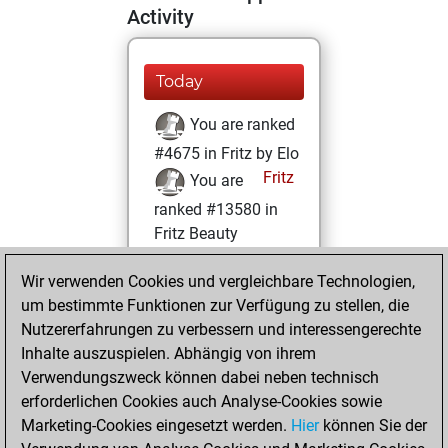
Activity
Today
You are ranked
#4675 in Fritz by Elo
Fritz
You are
ranked #13580 in
Fritz Beauty
Montag, Juli 4,
Wir verwenden Cookies und vergleichbare Technologien,
2022
um bestimmte Funktionen zur Verfügung zu stellen, die
Nutzererfahrungen zu verbessern und interessengerechte
You won
Inhalte auszuspielen. Abhängig von ihrem
against Fritz
Fritz
Verwendungszweck können dabei neben technisch
You achieved a
erforderlichen Cookies auch Analyse-Cookies sowie
Marketing-Cookies eingesetzt werden.
BeautyScore of 12
Hier
können Sie der