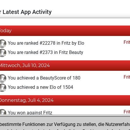
 Latest App Activity
Today
Fri
You are ranked #22278 in Fritz by Elo
You are ranked #2373 in Fritz Beauty
Mittwoch, Juli 10, 2024
Fri
You achieved a BeautyScore of 180
You achieved a new Elo of 1504
Donnerstag, Juli 4, 2024
Fri
You won against Fritz
estimmte Funktionen zur Verfügung zu stellen, die Nutzererfah
Dienstag, Juli 2, 2024