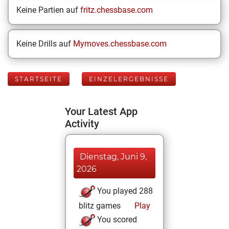
Keine Partien auf
fritz.chessbase.com
Keine Drills auf
Mymoves.chessbase.com
STARTSEITE
EINZELERGEBNISSE
Your Latest App
Activity
Dienstag, Juni 9,
2026
You played 288
blitz games
Play
You scored