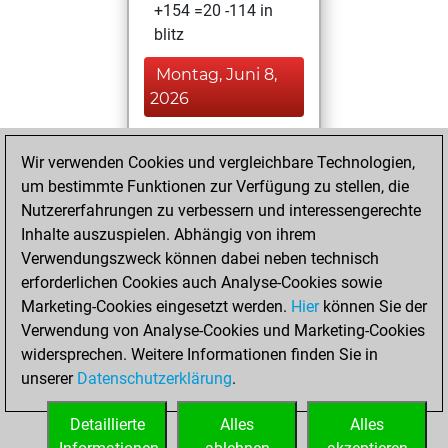
+154 =20 -114 in
blitz
Montag, Juni 8,
2026
You played 12
Wir verwenden Cookies und vergleichbare Technologien,
slow games
Play
um bestimmte Funktionen zur Verfügung zu stellen, die
You scored +8
Nutzererfahrungen zu verbessern und interessengerechte
=0 -4 in slow games
Inhalte auszuspielen. Abhängig von ihrem
Verwendungszweck können dabei neben technisch
Sonntag, Januar
erforderlichen Cookies auch Analyse-Cookies sowie
15, 2006
Marketing-Cookies eingesetzt werden.
Hier
können Sie der
Verwendung von Analyse-Cookies und Marketing-Cookies
You played 88
widersprechen. Weitere Informationen finden Sie in
bullet games
Play
unserer
Datenschutzerklärung
.
You scored +52
=0 -36 in bullet
Detaillierte
Alles
Alles