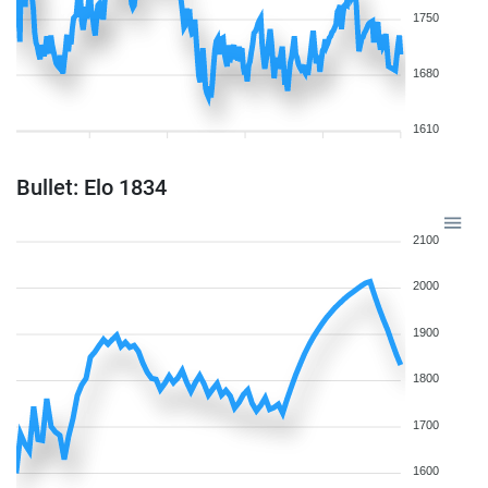
1750
1680
1610
Bullet: Elo 1834
2100
2000
1900
1800
1700
1600