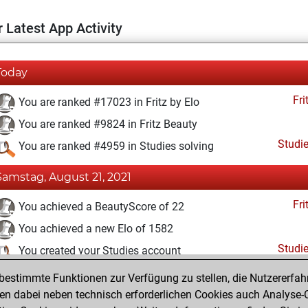
 Latest App Activity
Today
Fri
You are ranked #17023 in Fritz by Elo
You are ranked #9824 in Fritz Beauty
Studi
You are ranked #4959 in Studies solving
Samstag, August 21, 2021
Fri
You achieved a BeautyScore of 22
You achieved a new Elo of 1582
Studi
You created your Studies account
estimmte Funktionen zur Verfügung zu stellen, die Nutzererfah
Mittwoch, Januar 6, 2021
 dabei neben technisch erforderlichen Cookies auch Analyse-C