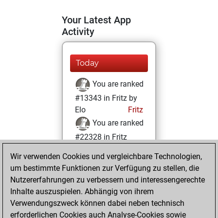
Your Latest App
Activity
Today
You are ranked
#13343 in Fritz by
Elo
Fritz
You are ranked
#22328 in Fritz
Beauty
Wir verwenden Cookies und vergleichbare Technologien,
um bestimmte Funktionen zur Verfügung zu stellen, die
Mittwoch, Juli 6,
Nutzererfahrungen zu verbessern und interessengerechte
2022
Inhalte auszuspielen. Abhängig von ihrem
You achieved a
Verwendungszweck können dabei neben technisch
erforderlichen Cookies auch Analyse-Cookies sowie
BeautyScore of 1