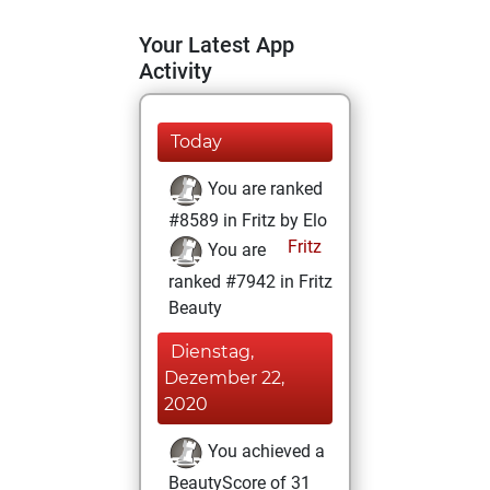
Your Latest App
Activity
Today
You are ranked
#8589 in Fritz by Elo
Fritz
You are
ranked #7942 in Fritz
Beauty
Dienstag,
Dezember 22,
2020
You achieved a
BeautyScore of 31