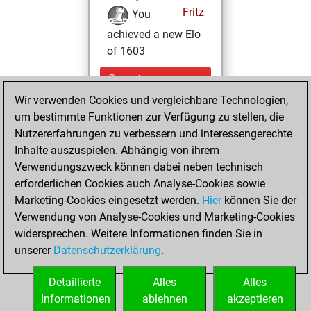
Fritz
You
achieved a new Elo
of 1603
Sonntag,
Dezember 20,
Wir verwenden Cookies und vergleichbare Technologien,
2020
um bestimmte Funktionen zur Verfügung zu stellen, die
Nutzererfahrungen zu verbessern und interessengerechte
You won
Inhalte auszuspielen. Abhängig von ihrem
against Fritz
Fritz
Verwendungszweck können dabei neben technisch
erforderlichen Cookies auch Analyse-Cookies sowie
Samstag,
Marketing-Cookies eingesetzt werden.
Hier
können Sie der
Dezember 19,
Verwendung von Analyse-Cookies und Marketing-Cookies
2020
widersprechen. Weitere Informationen finden Sie in
unserer
Datenschutzerklärung
.
You created
your Fritz account
Detaillierte
Alles
Alles
Fritz
Informationen
ablehnen
akzeptieren