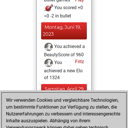
You scored +0
=0 -2 in bullet
Montag, Juni 19,
2023
You achieved a
BeautyScore of 960
Fritz
You
achieved a new Elo
of 1324
Samstag, April 29,
2023
Wir verwenden Cookies und vergleichbare Technologien,
um bestimmte Funktionen zur Verfügung zu stellen, die
You won
Nutzererfahrungen zu verbessern und interessengerechte
against Fritz
Fritz
Inhalte auszuspielen. Abhängig von ihrem
You created
Verwendungszweck können dabei neben technisch