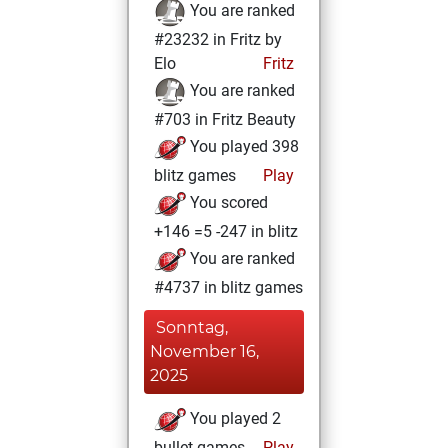
You are ranked
#23232 in Fritz by
Elo
Fritz
You are ranked
#703 in Fritz Beauty
You played 398
blitz games
Play
You scored
+146 =5 -247 in blitz
You are ranked
#4737 in blitz games
Sonntag,
November 16,
2025
You played 2
bullet games
Play