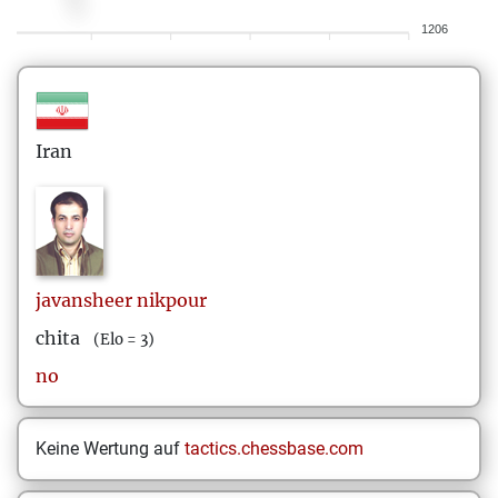
1206
Iran
javansheer
nikpour
chita
(Elo = 3)
no
Keine Wertung auf
tactics.chessbase.com