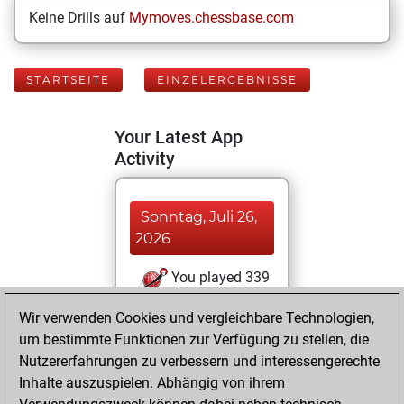
Keine Drills auf
Mymoves.chessbase.com
STARTSEITE
EINZELERGEBNISSE
Your Latest App
Activity
Sonntag, Juli 26,
2026
You played 339
bullet games
Play
Wir verwenden Cookies und vergleichbare Technologien,
You scored
um bestimmte Funktionen zur Verfügung zu stellen, die
+162 =5 -172 in
Nutzererfahrungen zu verbessern und interessengerechte
bullet
Inhalte auszuspielen. Abhängig von ihrem