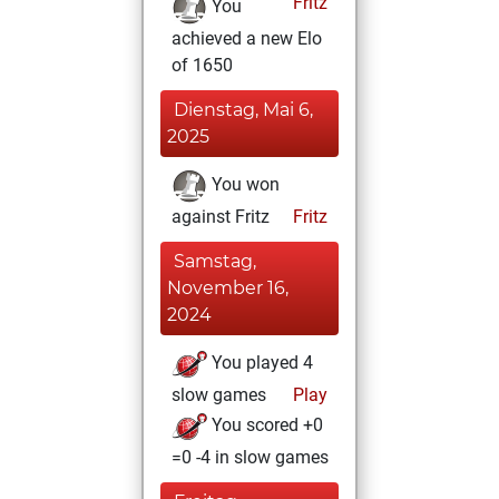
Fritz
You
achieved a new Elo
of 1650
Dienstag, Mai 6,
2025
You won
against Fritz
Fritz
Samstag,
November 16,
2024
You played 4
slow games
Play
You scored +0
=0 -4 in slow games