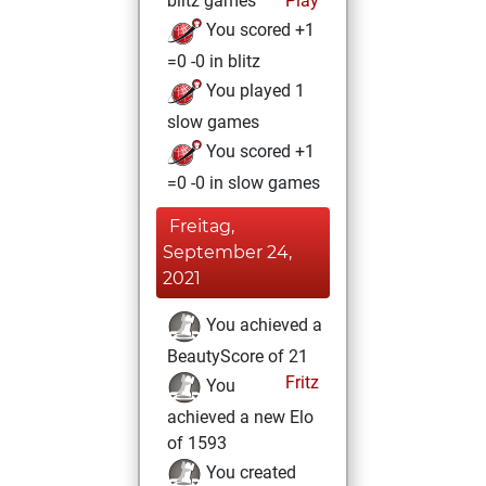
blitz games
Play
You scored +1
=0 -0 in blitz
You played 1
slow games
You scored +1
=0 -0 in slow games
Freitag,
September 24,
2021
You achieved a
BeautyScore of 21
Fritz
You
achieved a new Elo
of 1593
You created