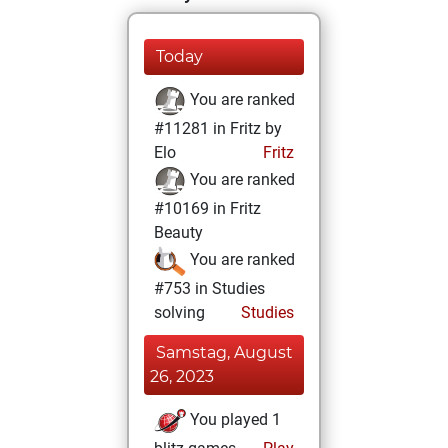
Today
You are ranked
#11281 in Fritz by
Elo
Fritz
You are ranked
#10169 in Fritz
Beauty
You are ranked
#753 in Studies
solving
Studies
Samstag, August
26, 2023
You played 1