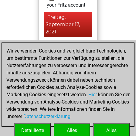
your Fritz account
Freitag,
September 17,
2021
You solved 17
Wir verwenden Cookies und vergleichbare Technologien,
rated studies
um bestimmte Funktionen zur Verfügung zu stellen, die
Studies
You
Nutzererfahrungen zu verbessern und interessengerechte
achieved a rating of
Inhalte auszuspielen. Abhängig von ihrem
254
Verwendungszweck können dabei neben technisch
erforderlichen Cookies auch Analyse-Cookies sowie
Samstag,
Marketing-Cookies eingesetzt werden.
Hier
können Sie der
September 4,
Verwendung von Analyse-Cookies und Marketing-Cookies
2021
widersprechen. Weitere Informationen finden Sie in
unserer
Datenschutzerklärung
.
You created
your Studies account
Detaillierte
Alles
Alles
Studies