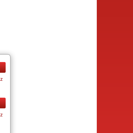
tz
tz