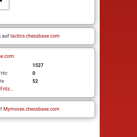
g auf
tactics.chessbase.com
se.com:
1527
0
ritz:
52
te
ritz...
uf
Mymoves.chessbase.com