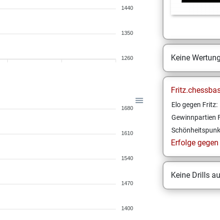
1440
1350
Keine Wertun
1260
Fritz.chessba
Elo gegen Fritz:
1680
Gewinnpartien F
Schönheitspunk
1610
Erfolge gegen F
1540
Keine Drills a
1470
1400