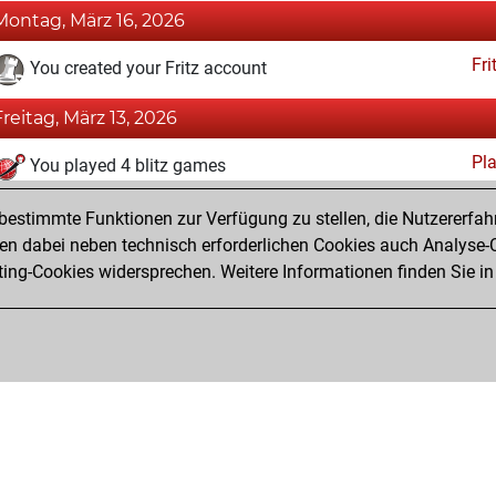
Montag, März 16, 2026
Fri
You created your Fritz account
Freitag, März 13, 2026
Pl
You played 4 blitz games
You scored +0 =0 -4 in blitz
estimmte Funktionen zur Verfügung zu stellen, die Nutzererfah
You played 4 bullet games
 dabei neben technisch erforderlichen Cookies auch Analyse-C
ng-Cookies widersprechen. Weitere Informationen finden Sie in
You scored +0 =0 -4 in bullet