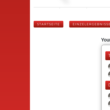
STARTSEITE
EINZELERGEBNISS
Your