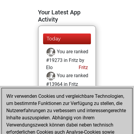
Your Latest App
Activity
Today
You are ranked
#19273 in Fritz by
Elo
Fritz
You are ranked
#13964 in Fritz
Beauty
Wir verwenden Cookies und vergleichbare Technologien,
um bestimmte Funktionen zur Verfügung zu stellen, die
Mittwoch, Juni 2,
Nutzererfahrungen zu verbessern und interessengerechte
2021
Inhalte auszuspielen. Abhängig von ihrem
You achieved a
Verwendungszweck können dabei neben technisch
erforderlichen Cookies auch Analyse-Cookies sowie
BeautyScore of 11