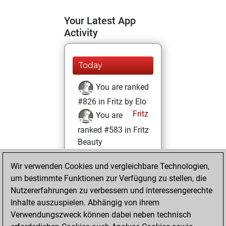
Your Latest App
Activity
Today
You are ranked
#826 in Fritz by Elo
Fritz
You are
ranked #583 in Fritz
Beauty
Dienstag, April 19,
Wir verwenden Cookies und vergleichbare Technologien,
2022
um bestimmte Funktionen zur Verfügung zu stellen, die
Nutzererfahrungen zu verbessern und interessengerechte
You won
Inhalte auszuspielen. Abhängig von ihrem
against Fritz
Fritz
Verwendungszweck können dabei neben technisch
You achieved a