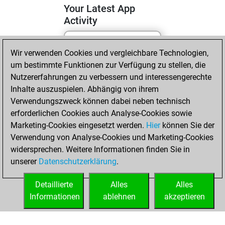
Your Latest App
Activity
Wir verwenden Cookies und vergleichbare Technologien,
Samstag, Juli 4,
um bestimmte Funktionen zur Verfügung zu stellen, die
2026
Nutzererfahrungen zu verbessern und interessengerechte
You totalled 2
Inhalte auszuspielen. Abhängig von ihrem
Verwendungszweck können dabei neben technisch
tactics positions
erforderlichen Cookies auch Analyse-Cookies sowie
Tactics
You
Marketing-Cookies eingesetzt werden.
Hier
können Sie der
solved 1 tactics
Verwendung von Analyse-Cookies und Marketing-Cookies
positions
widersprechen. Weitere Informationen finden Sie in
You achieved
unserer
Datenschutzerklärung
.
an Elo of 1571 in
tactics positions
Detaillierte
Alles
Alles
Informationen
ablehnen
akzeptieren